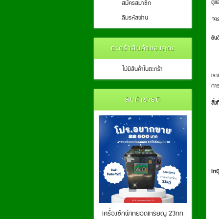
ดูแ
สมัครสมาชิก
ลืมรหัสผ่าน
“คร
ยิน
ตะกร้าสินค้าของคุณ
ไม่มีสินค้าในตะกร้า
เรา
การ
สินค้าขายดี
สิ่ง
เหต
เครื่องซักผ้าหยอดเหรียญ 23กก