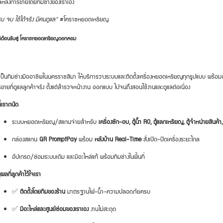
ลหลังการขายโดยทีมช่างของเราเอง
บ จบ ใช้ได้จริง มีคนดูแล”
#โคราชหยอดเหรียญ
ดีต้อนรับสู่ โคราชหยอดเหรียญดอทคอม
เป็นทีมช่างมืออาชีพในนครราชสีมา ให้บริการวางระบบและติดตั้งเครื่องหยอดเหรียญทุกรูปแบบ พร้อม
ขายที่ดูแลลูกค้าจริง ตั้งแต่สำรวจหน้างาน ออกแบบ ไปจนถึงสอนใช้งานและดูแลต่อเนื่อง
ที่เราถนัด
ระบบหยอดเหรียญ/สแกนจ่ายสำหรับ
เครื่องซัก–อบ, ตู้น้ำ RO, ตู้แลกเหรียญ, ตู้จำหน่ายสินค้า, เ
กล่องสแกน
QR PromptPay
พร้อม
หลังบ้าน Real-Time
สั่งเปิด–ปิดเครื่องระยะไกล
อัปเกรด/ซ่อมระบบเดิม และมีอะไหล่แท้ พร้อมทีมช่างในพื้นที่
ุผลที่ลูกค้าไว้ใจเรา
✅
ติดตั้งโดยทีมของร้าน
มาตรฐานไฟ–น้ำ–ความปลอดภัยครบ
✅
มีอะไหล่และศูนย์ซ่อมของเราเอง
งานไม่สะดุด