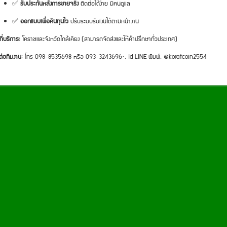
✅
รับประกันหลังการขายจริง
ติดต่อได้ง่าย มีคนดูแล
✅
ออกแบบเพื่อคืนทุนไว
ปรับระบบรับเงินได้ตามหน้างาน
ที่บริการ:
โคราชและจังหวัดใกล้เคียง (สามารถจัดส่งและให้คำปรึกษาทั่วประเทศ)
ต่อทีมงาน:
โทร 098-8535698 หรือ 093-3243696·. Id LINE พิมพ์. @koratcoin2554