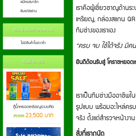
สมัครสมาชิก
เราคือผู้เชี่ยวชาญด้านร
ลืมรหัสผ่าน
เหรียญ, กล่องสแกน QR ไ
ทีมช่างของเราเอง
ตะกร้าสินค้าของคุณ
ไม่มีสินค้าในตะกร้า
“ครบ จบ ใช้ได้จริง มีคน
ยินดีต้อนรับสู่ โคราชหย
สินค้าขายดี
เราเป็นทีมช่างมืออาชีพ
รูปแบบ พร้อมอะไหล่ครบ 
ตู้น้ำหยอดเหรียญระบบRo
23,500 บาท
จริง ตั้งแต่สำรวจหน้าง
25,500
สิ่งที่เราถนัด