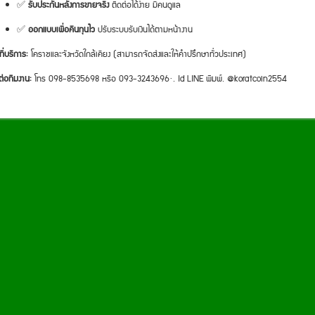
✅
รับประกันหลังการขายจริง
ติดต่อได้ง่าย มีคนดูแล
✅
ออกแบบเพื่อคืนทุนไว
ปรับระบบรับเงินได้ตามหน้างาน
ที่บริการ:
โคราชและจังหวัดใกล้เคียง (สามารถจัดส่งและให้คำปรึกษาทั่วประเทศ)
ต่อทีมงาน:
โทร 098-8535698 หรือ 093-3243696·. Id LINE พิมพ์. @koratcoin2554