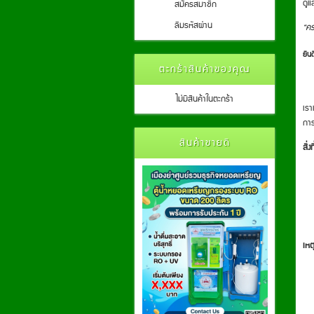
ดูแ
สมัครสมาชิก
ลืมรหัสผ่าน
“คร
ยิน
ตะกร้าสินค้าของคุณ
ไม่มีสินค้าในตะกร้า
เรา
การ
สินค้าขายดี
สิ่ง
เหต