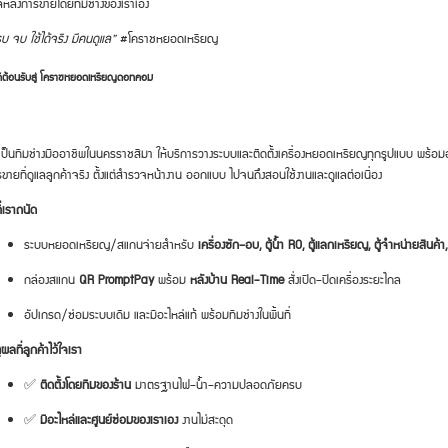
ลหลังการขายโดยทีมช่างของเราเอง
บ จบ ใช้ได้จริง มีคนดูแล”
#โคราชหยอดเหรียญ
ดีต้อนรับสู่ โคราชหยอดเหรียญดอทคอม
เป็นทีมช่างมืออาชีพในนครราชสีมา ให้บริการวางระบบและติดตั้งเครื่องหยอดเหรียญทุกรูปแบบ พร้อม
ขายที่ดูแลลูกค้าจริง ตั้งแต่สำรวจหน้างาน ออกแบบ ไปจนถึงสอนใช้งานและดูแลต่อเนื่อง
ที่เราถนัด
ระบบหยอดเหรียญ/สแกนจ่ายสำหรับ
เครื่องซัก–อบ, ตู้น้ำ RO, ตู้แลกเหรียญ, ตู้จำหน่ายสินค้า, เ
กล่องสแกน
QR PromptPay
พร้อม
หลังบ้าน Real-Time
สั่งเปิด–ปิดเครื่องระยะไกล
อัปเกรด/ซ่อมระบบเดิม และมีอะไหล่แท้ พร้อมทีมช่างในพื้นที่
ุผลที่ลูกค้าไว้ใจเรา
✅
ติดตั้งโดยทีมของร้าน
มาตรฐานไฟ–น้ำ–ความปลอดภัยครบ
✅
มีอะไหล่และศูนย์ซ่อมของเราเอง
งานไม่สะดุด