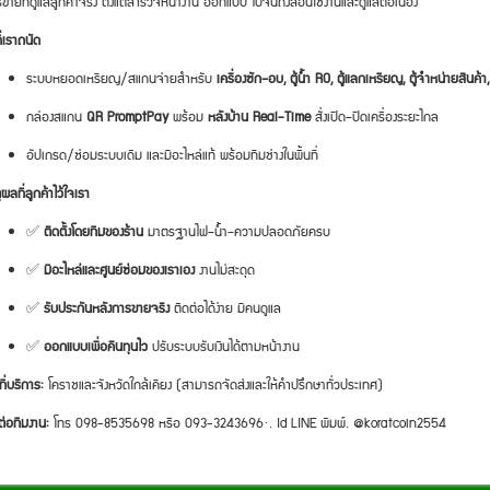
ขายที่ดูแลลูกค้าจริง ตั้งแต่สำรวจหน้างาน ออกแบบ ไปจนถึงสอนใช้งานและดูแลต่อเนื่อง
ที่เราถนัด
ระบบหยอดเหรียญ/สแกนจ่ายสำหรับ
เครื่องซัก–อบ, ตู้น้ำ RO, ตู้แลกเหรียญ, ตู้จำหน่ายสินค้า, เ
กล่องสแกน
QR PromptPay
พร้อม
หลังบ้าน Real-Time
สั่งเปิด–ปิดเครื่องระยะไกล
อัปเกรด/ซ่อมระบบเดิม และมีอะไหล่แท้ พร้อมทีมช่างในพื้นที่
ุผลที่ลูกค้าไว้ใจเรา
✅
ติดตั้งโดยทีมของร้าน
มาตรฐานไฟ–น้ำ–ความปลอดภัยครบ
✅
มีอะไหล่และศูนย์ซ่อมของเราเอง
งานไม่สะดุด
✅
รับประกันหลังการขายจริง
ติดต่อได้ง่าย มีคนดูแล
✅
ออกแบบเพื่อคืนทุนไว
ปรับระบบรับเงินได้ตามหน้างาน
ที่บริการ:
โคราชและจังหวัดใกล้เคียง (สามารถจัดส่งและให้คำปรึกษาทั่วประเทศ)
ต่อทีมงาน:
โทร 098-8535698 หรือ 093-3243696·. Id LINE พิมพ์. @koratcoin2554