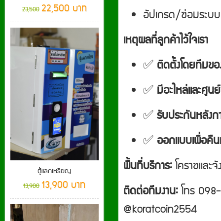
22,500 บาท
23,500
อัปเกรด/ซ่อมระบบเดิ
เหตุผลที่ลูกค้าไว้ใจเรา
✅
ติดตั้งโดยทีมขอ
✅
มีอะไหล่และศูนย
✅
รับประกันหลังก
✅
ออกแบบเพื่อคืน
พื้นที่บริการ:
โคราชและจัง
ตู้แลกเหรียญ
13,900 บาท
13,900
ติดต่อทีมงาน:
โทร 098-
@koratcoin2554