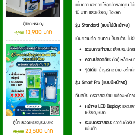
เพิ่มความสะดวกให้ลูกค้าของคุณ ไ
10 บาท และเหรียญ Token
ตู้แลกเหรียญ
รุ่น Standard (แบบไม่มีหน้าจอ)
13,900 บาท
13,900
เน้นความถึก ทนทาน ใช้งานง่าย ไม่ซ
ระบบการทำงาน:
เสียบธนบัตรแ
ความปลอดภัย:
ตัวตู้เหล็กหน
จุดเด่น:
บำรุงรักษาง่าย อะไหล่หา
รุ่น Smart Pro (แบบมีหน้าจอ)
ทันสมัย ตรวจสอบง่าย พร้อมหน้า
หน้าจอ LED Display:
แสดงสถา
เหรียญหมด
ระบบตรวจสอบ:
รองรับตัวรั
ตู้น้ำหยอดเหรียญระบบRo
แม่นยำ
23,500 บาท
25,500