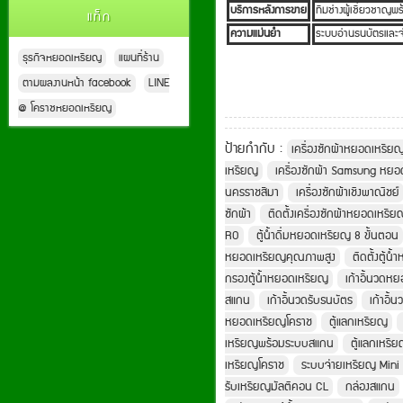
บริการหลังการขาย
ทีมช่างผู้เชี่ยวชาญ
แท็ก
ความแม่นยำ
ระบบอ่านธนบัตรและ
ธุรกิจหยอดเหรียญ
แผนที่ร้าน
ตามผลงานหน้า facebook
LINE
@ โคราชหยอดเหรียญ
ป้ายกำกับ :
เครื่องซักผ้าหยอดเหรีย
เหรียญ
เครื่องซักผ้า Samsung หย
นครราชสีมา
เครื่องซักผ้าเชิงพาณิชย์
ซักผ้า
ติดตั้งเครื่องซักผ้าหยอดเหรี
RO
ตู้น้ำดื่มหยอดเหรียญ 8 ขั้นตอน
หยอดเหรียญคุณภาพสูง
ติดตั้งตู้น
กรองตู้น้ำหยอดเหรียญ
เก้าอี้นวดห
สแกน
เก้าอี้นวดรับธนบัตร
เก้าอี้
หยอดเหรียญโคราช
ตู้แลกเหรียญ
เหรียญพร้อมระบบสแกน
ตู้แลกเหรี
เหรียญโคราช
ระบบจ่ายเหรียญ Mini
รับเหรียญมัลติคอน CL
กล่องสแกน