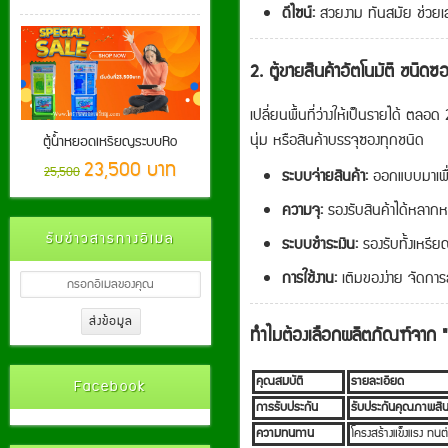
ดีไซน์:
สวยงาม ทันสมัย ช่วยเส
2. ตู้ขายสินค้าอัตโนมัติ ชน
เปลี่ยนพื้นที่ว่างให้เป็นรายได้ ตล
นุ่ม หรือสินค้าบรรจุซองทุกชนิด
ตู้น้ำหยอดเหรียญระบบRo
23,500 บาท
25,500
ระบบจ่ายสินค้า:
ออกแบบมาเพื่อ
ความจุ:
รองรับสินค้าได้หลากห
รับข่าวสารทางอีเมล
ระบบชำระเงิน:
รองรับทั้งเหรี
การใช้งาน:
เติมของง่าย จัดการ
ทำไมต้องเลือกผลิตภัณฑ์จาก "เ
คุณสมบัติ
รายละเอียด
Facebook
การรับประกัน
รับประกันคุณภาพสินค
ความทนทาน
โครงสร้างแข็งแรง ทนต