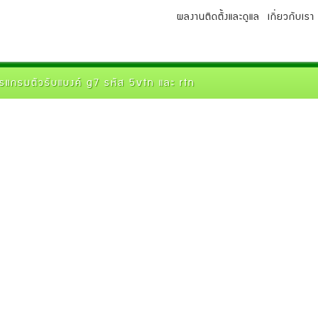
ผลงานติดตั้งและดูแล
เกี่ยวกับเรา
รแกรมตัวรับแบงค์ g7 รหัส 5vtn และ rtn