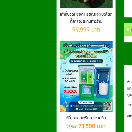
เก้าอี้นวดหยอดเหรียญและแบงค์ติด
ตั้งกล่องสแกนทางร้าน
99,999 บาท
แส
ที
เรา
ดูแ
“คร
ยิน
ตู้น้ำหยอดเหรียญระบบRo
23,500 บาท
25,500