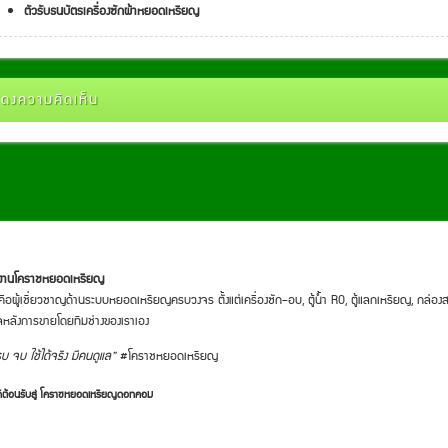
ตัวรับธนบัตรเครื่องซักผ้าหยอดเหรียญ
ดงความคิดเห็น
มงานโคราชหยอดเหรียญ
คือผู้เชี่ยวชาญด้านระบบหยอดเหรียญครบวงจร ตั้งแต่เครื่องซัก–อบ, ตู้น้ำ RO, ตู้แลกเหรียญ, กล่องส
ลหลังการขายโดยทีมช่างของเราเอง
บ จบ ใช้ได้จริง มีคนดูแล”
#โคราชหยอดเหรียญ
ดีต้อนรับสู่ โคราชหยอดเหรียญดอทคอม