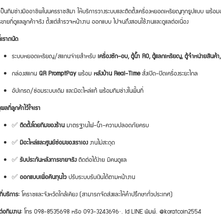
เป็นทีมช่างมืออาชีพในนครราชสีมา ให้บริการวางระบบและติดตั้งเครื่องหยอดเหรียญทุกรูปแบบ พร้อม
ขายที่ดูแลลูกค้าจริง ตั้งแต่สำรวจหน้างาน ออกแบบ ไปจนถึงสอนใช้งานและดูแลต่อเนื่อง
ที่เราถนัด
ระบบหยอดเหรียญ/สแกนจ่ายสำหรับ
เครื่องซัก–อบ, ตู้น้ำ RO, ตู้แลกเหรียญ, ตู้จำหน่ายสินค้า, เ
กล่องสแกน
QR PromptPay
พร้อม
หลังบ้าน Real-Time
สั่งเปิด–ปิดเครื่องระยะไกล
อัปเกรด/ซ่อมระบบเดิม และมีอะไหล่แท้ พร้อมทีมช่างในพื้นที่
ุผลที่ลูกค้าไว้ใจเรา
✅
ติดตั้งโดยทีมของร้าน
มาตรฐานไฟ–น้ำ–ความปลอดภัยครบ
✅
มีอะไหล่และศูนย์ซ่อมของเราเอง
งานไม่สะดุด
✅
รับประกันหลังการขายจริง
ติดต่อได้ง่าย มีคนดูแล
✅
ออกแบบเพื่อคืนทุนไว
ปรับระบบรับเงินได้ตามหน้างาน
ที่บริการ:
โคราชและจังหวัดใกล้เคียง (สามารถจัดส่งและให้คำปรึกษาทั่วประเทศ)
ต่อทีมงาน:
โทร 098-8535698 หรือ 093-3243696·. Id LINE พิมพ์. @koratcoin2554