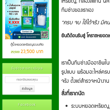
เหรียญ, กล่องสแกน QR ไ
ทีมช่างของเราเอง
“ครบ จบ ใช้ได้จริง มีคน
ยินดีต้อนรับสู่ โคราชหย
ตู้น้ำหยอดเหรียญระบบRo
23,500 บาท
25,500
เราเป็นทีมช่างมืออาชีพ
รับข่าวสารทางอีเมล
รูปแบบ พร้อมอะไหล่ครบ 
จริง ตั้งแต่สำรวจหน้าง
สิ่งที่เราถนัด
ระบบหยอดเหรียญ
Facebook