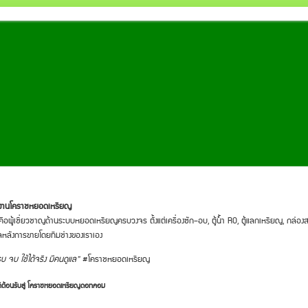
มงานโคราชหยอดเหรียญ
คือผู้เชี่ยวชาญด้านระบบหยอดเหรียญครบวงจร ตั้งแต่เครื่องซัก–อบ, ตู้น้ำ RO, ตู้แลกเหรียญ, กล่องส
ลหลังการขายโดยทีมช่างของเราเอง
บ จบ ใช้ได้จริง มีคนดูแล”
#โคราชหยอดเหรียญ
ดีต้อนรับสู่ โคราชหยอดเหรียญดอทคอม