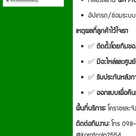
กล่องสแกน
QR Pr
@ โคราชหยอดเหรียญ
อัปเกรด/ซ่อมระบบเดิ
เหตุผลที่ลูกค้าไว้ใจเรา
✅
ติดตั้งโดยทีมขอ
✅
มีอะไหล่และศูนย
✅
รับประกันหลังก
✅
ออกแบบเพื่อคืน
พื้นที่บริการ:
โคราชและจัง
ติดต่อทีมงาน:
โทร 098-
@koratcoin2554