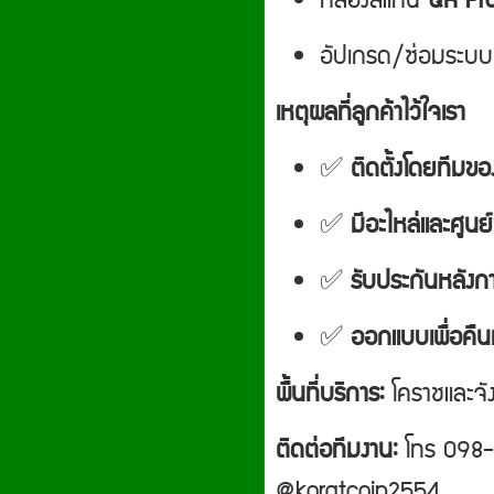
กล่องสแกน
QR Pr
อัปเกรด/ซ่อมระบบเดิ
เหตุผลที่ลูกค้าไว้ใจเรา
✅
ติดตั้งโดยทีมขอ
✅
มีอะไหล่และศูนย
✅
รับประกันหลังก
✅
ออกแบบเพื่อคืน
พื้นที่บริการ:
โคราชและจัง
ติดต่อทีมงาน:
โทร 098-
@koratcoin2554