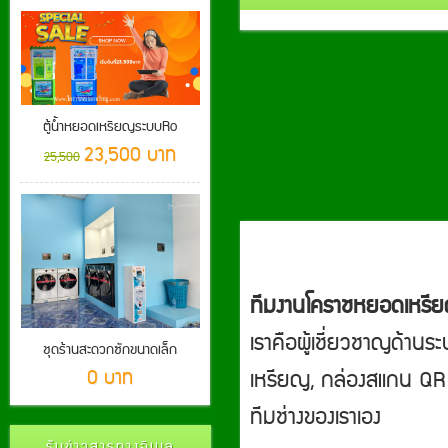
ตู้น้ำหยอดเหรียญระบบRo
23,500 บาท
25,500
ทีมงานโคราชหยอดเหรี
เราคือผู้เชี่ยวชาญด้านร
ชุดร้านสะดวกซักขนาดเล็ก
เหรียญ, กล่องสแกน QR ไ
0 บาท
ทีมช่างของเราเอง
รับข่าวสารทางอีเมล