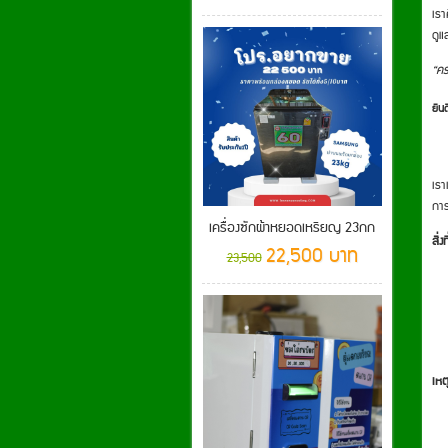
เรา
ดูแ
“คร
ยิน
เรา
การ
เครื่องซักผ้าหยอดเหรียญ 23กก
สิ่ง
22,500 บาท
23,500
เหต