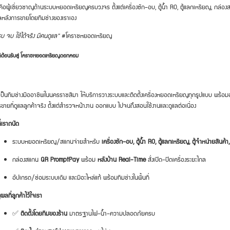
คือผู้เชี่ยวชาญด้านระบบหยอดเหรียญครบวงจร ตั้งแต่เครื่องซัก–อบ, ตู้น้ำ RO, ตู้แลกเหรียญ, กล่องส
ลหลังการขายโดยทีมช่างของเราเอง
บ จบ ใช้ได้จริง มีคนดูแล”
#โคราชหยอดเหรียญ
ดีต้อนรับสู่ โคราชหยอดเหรียญดอทคอม
เป็นทีมช่างมืออาชีพในนครราชสีมา ให้บริการวางระบบและติดตั้งเครื่องหยอดเหรียญทุกรูปแบบ พร้อม
ขายที่ดูแลลูกค้าจริง ตั้งแต่สำรวจหน้างาน ออกแบบ ไปจนถึงสอนใช้งานและดูแลต่อเนื่อง
ที่เราถนัด
ระบบหยอดเหรียญ/สแกนจ่ายสำหรับ
เครื่องซัก–อบ, ตู้น้ำ RO, ตู้แลกเหรียญ, ตู้จำหน่ายสินค้า, เ
กล่องสแกน
QR PromptPay
พร้อม
หลังบ้าน Real-Time
สั่งเปิด–ปิดเครื่องระยะไกล
อัปเกรด/ซ่อมระบบเดิม และมีอะไหล่แท้ พร้อมทีมช่างในพื้นที่
ุผลที่ลูกค้าไว้ใจเรา
✅
ติดตั้งโดยทีมของร้าน
มาตรฐานไฟ–น้ำ–ความปลอดภัยครบ