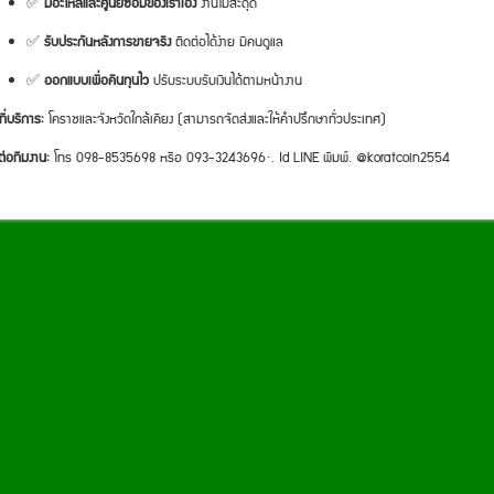
✅
มีอะไหล่และศูนย์ซ่อมของเราเอง
งานไม่สะดุด
✅
รับประกันหลังการขายจริง
ติดต่อได้ง่าย มีคนดูแล
✅
ออกแบบเพื่อคืนทุนไว
ปรับระบบรับเงินได้ตามหน้างาน
ที่บริการ:
โคราชและจังหวัดใกล้เคียง (สามารถจัดส่งและให้คำปรึกษาทั่วประเทศ)
ต่อทีมงาน:
โทร 098-8535698 หรือ 093-3243696·. Id LINE พิมพ์. @koratcoin2554